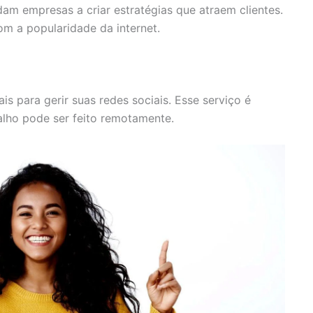
am empresas a criar estratégias que atraem clientes.
m a popularidade da internet.
s para gerir suas redes sociais. Esse serviço é
balho pode ser feito remotamente.