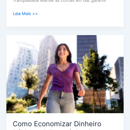
Tranquilidade Manter as contas em dia, garantir
Leia Mais >>
Como
Economizar
Dinheiro
Rápido:
10
Estratégias
Que
Realmente
Funcionam
Como Economizar Dinheiro