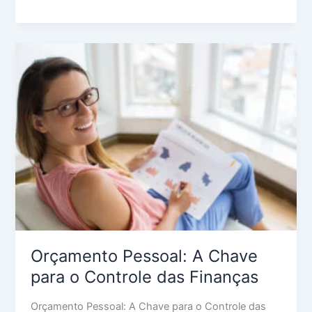
Orçamento
Pessoal:
A
Chave
para
o
Controle
das
Finanças
Orçamento Pessoal: A Chave
para o Controle das Finanças
Orçamento Pessoal: A Chave para o Controle das