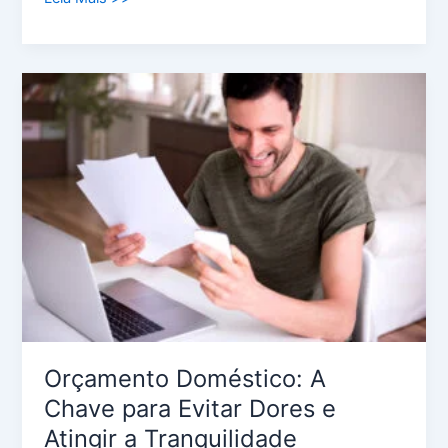
Orçamento
Doméstico:
A
Chave
para
Evitar
Dores
e
Atingir
a
Tranquilidade
Financeira
Orçamento Doméstico: A
Chave para Evitar Dores e
Atingir a Tranquilidade