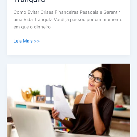
Como Evitar Crises Financeiras Pessoais e Garantir
uma Vida Tranquila Você já passou por um momento
em que o dinheiro
Leia Mais >>
Como
Organizar
o
Fluxo
de
Caixa:
Guia
Simples
e
Prático