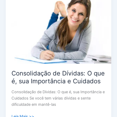
de
Dívidas:
O
que
é,
sua
Importância
e
Cuidados
Consolidação de Dívidas: O que
é, sua Importância e Cuidados
Consolidação de Dívidas: O que é, sua Importância e
Cuidados Se você tem várias dívidas e sente
dificuldade em mantê-las
Leia Mais >>