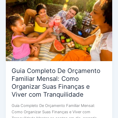
De
Orçamento
Familiar
Mensal:
Como
Organizar
Suas
Finanças
e
Viver
com
Guia Completo De Orçamento
Tranquilidade
Familiar Mensal: Como
Organizar Suas Finanças e
Viver com Tranquilidade
Guia Completo De Orçamento Familiar Mensal:
Como Organizar Suas Finanças e Viver com