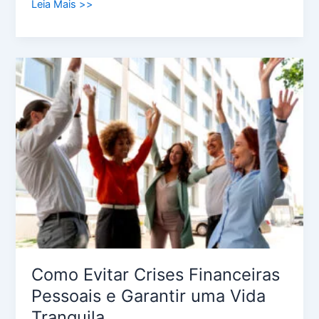
Leia Mais >>
Como
Evitar
Crises
Financeiras
Pessoais
e
Garantir
uma
Vida
Tranquila
Como Evitar Crises Financeiras
Pessoais e Garantir uma Vida
Tranquila