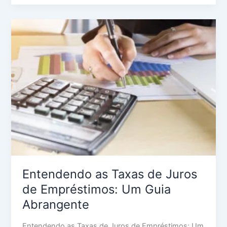
Entendendo
as
Taxas
de
Juros
de
Empréstimos:
Um
Guia
Abrangente
Entendendo as Taxas de Juros
de Empréstimos: Um Guia
Abrangente
Entendendo as Taxas de Juros de Empréstimos: Um